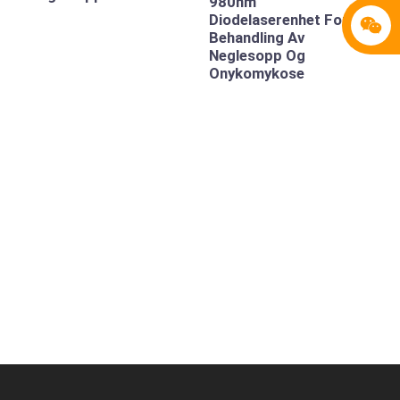
980nm
Diodelaserenhet For
Behandling Av
Neglesopp Og
Onykomykose