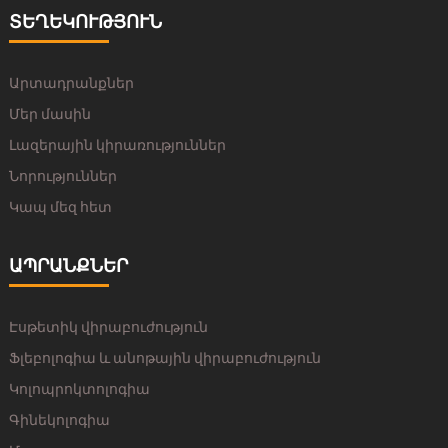
ՏԵՂԵԿՈՒԹՅՈՒՆ
Արտադրանքներ
Մեր մասին
Լազերային կիրառություններ
Նորություններ
Կապ մեզ հետ
ԱՊՐԱՆՔՆԵՐ
Էսթետիկ վիրաբուժություն
Ֆլեբոլոգիա և անոթային վիրաբուժություն
Կոլոպրոկտոլոգիա
Գինեկոլոգիա