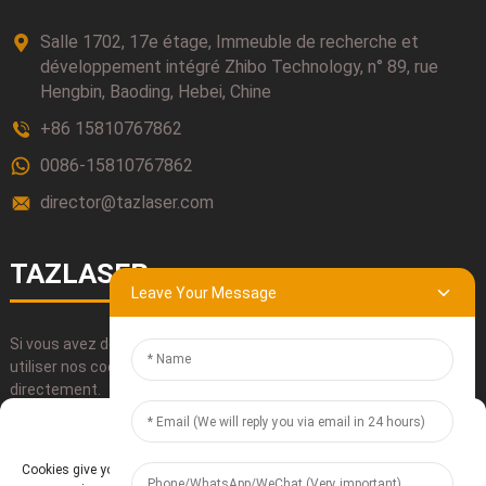
Salle 1702, 17e étage, Immeuble de recherche et
développement intégré Zhibo Technology, n° 89, rue
Hengbin, Baoding, Hebei, Chine
+86 15810767862
0086-15810767862
director@tazlaser.com
TAZLASER
Leave Your Message
Si vous avez des questions concernant nos produits, veuillez
utiliser nos coordonnées, nous envoyer un courriel ou nous appeler
directement.
Manage Cookie Consent
SOUMETTRE
Cookies give you a personalized experience. Cookie files help us to enhance